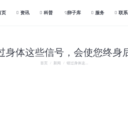
首页
资讯
科普
卵子库
服务
联系
过身体这些信号，会使您终身
您在这里：
首页
新闻
错过身体这…