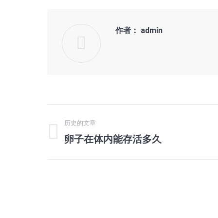
作者：
admin
文
历史的文章
章
历
卵子在体内能存活多久
史
导
的
航
文
章：