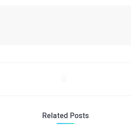
未
来
的
文
Related Posts
章：