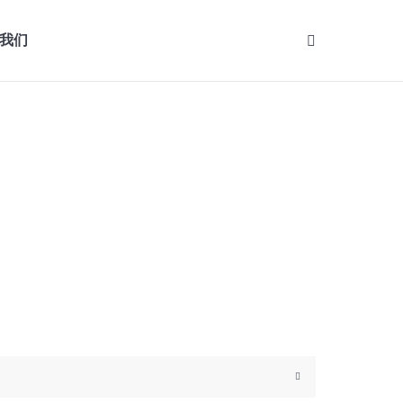
我们
Search: