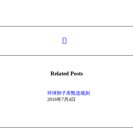
未
来
的
文
章：
Related Posts
环球卵子库甄选规则
2016年7月4日