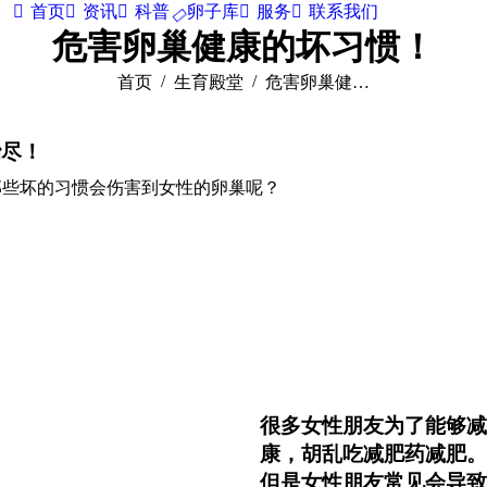
首页
资讯
科普
卵子库
服务
联系我们
危害卵巢健康的坏习惯！
您在这里：
首页
生育殿堂
危害卵巢健…
殆尽！
那些坏的习惯会伤害到女性的卵巢呢？
很多女性朋友为了能够减
康，胡乱吃减肥药减肥。
但是女性朋友常见会导致