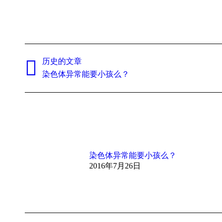
文
历史的文章
章
历
染色体异常能要小孩么？
导
史
的
航
文
章：
染色体异常能要小孩么？
2016年7月26日