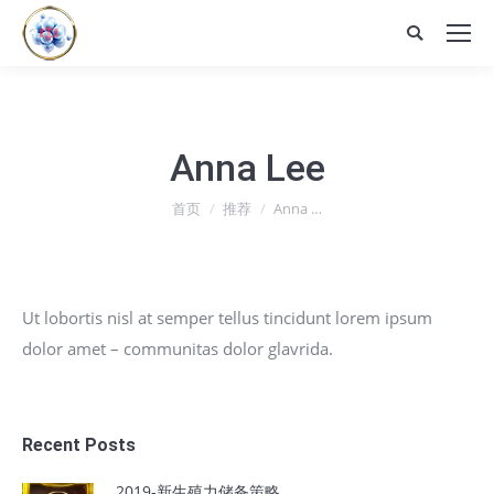
Search:
Anna Lee
您在这里：
首页
推荐
Anna …
Ut lobortis nisl at semper tellus tincidunt lorem ipsum
dolor amet – communitas dolor glavrida.
Recent Posts
2019-新生殖力储备策略