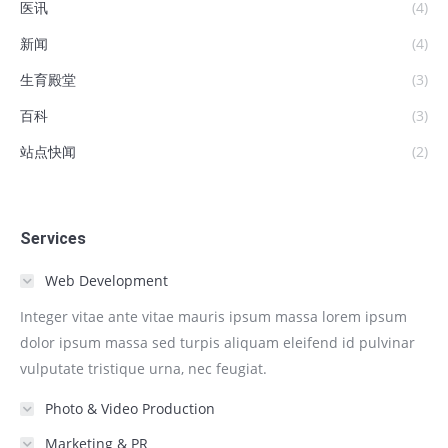
医讯
(4)
新闻
(4)
生育殿堂
(3)
百科
(3)
站点快闻
(2)
Services
Web Development
Integer vitae ante vitae mauris ipsum massa lorem ipsum
dolor ipsum massa sed turpis aliquam eleifend id pulvinar
vulputate tristique urna, nec feugiat.
Photo & Video Production
Marketing & PR