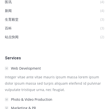
医讯
(4)
新闻
(4)
生育殿堂
(3)
百科
(3)
站点快闻
(2)
Services
Web Development
Integer vitae ante vitae mauris ipsum massa lorem ipsum
dolor ipsum massa sed turpis aliquam eleifend id pulvinar
vulputate tristique urna, nec feugiat.
Photo & Video Production
Marketing & PR