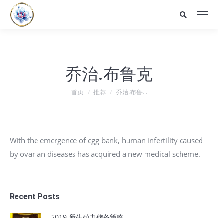
Search:
乔治.布鲁克
您在这里：
首页
推荐
乔治.布鲁…
With the emergence of egg bank, human infertility caused
by ovarian diseases has acquired a new medical scheme.
Recent Posts
2019-新生殖力储备策略