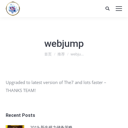
Search:
webjump
您在这里：
首页
推荐
webju…
Upgraded to latest version of The7 and lots faster –
THANKS TEAM!
Recent Posts
2019-新生殖力储备策略