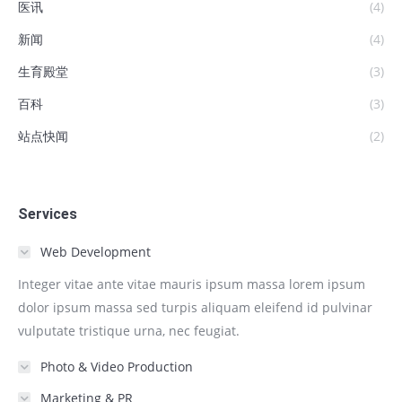
医讯
(4)
新闻
(4)
生育殿堂
(3)
百科
(3)
站点快闻
(2)
Services
Web Development
Integer vitae ante vitae mauris ipsum massa lorem ipsum
dolor ipsum massa sed turpis aliquam eleifend id pulvinar
vulputate tristique urna, nec feugiat.
Photo & Video Production
Marketing & PR