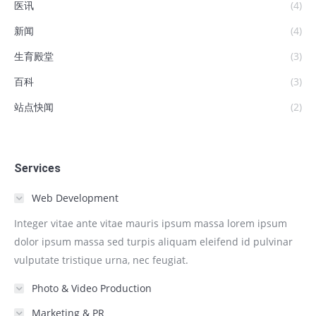
医讯
(4)
新闻
(4)
生育殿堂
(3)
百科
(3)
站点快闻
(2)
Services
Web Development
Integer vitae ante vitae mauris ipsum massa lorem ipsum
dolor ipsum massa sed turpis aliquam eleifend id pulvinar
vulputate tristique urna, nec feugiat.
Photo & Video Production
Marketing & PR