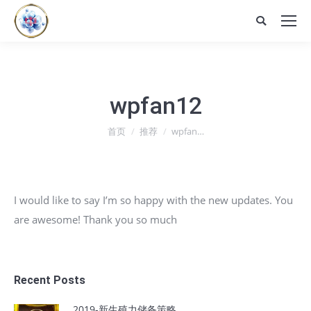
Search:
wpfan12
您在这里：
首页
推荐
wpfan…
I would like to say I’m so happy with the new updates. You
are awesome! Thank you so much
Recent Posts
2019-新生殖力储备策略